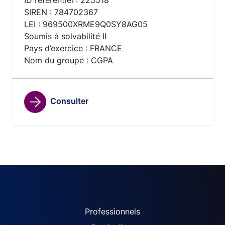
ID référentiel : 225518
SIREN : 784702367
LEI : 969500XRME9Q0SY8AG05
Soumis à solvabilité II
Pays d’exercice : FRANCE
Nom du groupe : CGPA
Consulter
ACPR site navigation (Fren
Professionnels