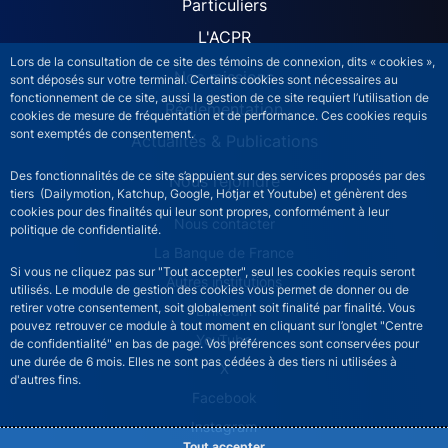
Particuliers
L'ACPR
Lors de la consultation de ce site des témoins de connexion, dits « cookies »,
Nos missions
sont déposés sur votre terminal. Certains cookies sont nécessaires au
fonctionnement de ce site, aussi la gestion de ce site requiert l’utilisation de
Réglementation
cookies de mesure de fréquentation et de performance. Ces cookies requis
sont exemptés de consentement.
Actualités & Publications
Des fonctionnalités de ce site s’appuient sur des services proposés par des
Nous rejoindre
tiers (Dailymotion, Katchup, Google, Hotjar et Youtube) et génèrent des
cookies pour des finalités qui leur sont propres, conformément à leur
ACPR footer secondary menu (French)
Nous contacter
politique de confidentialité.
La Banque de France
Si vous ne cliquez pas sur "Tout accepter", seul les cookies requis seront
Autres institutions
utilisés. Le module de gestion des cookies vous permet de donner ou de
retirer votre consentement, soit globalement soit finalité par finalité. Vous
LinkedIn
pouvez retrouver ce module à tout moment en cliquant sur l’onglet "Centre
YouTube
de confidentialité" en bas de page. Vos préférences sont conservées pour
une durée de 6 mois. Elles ne sont pas cédées à des tiers ni utilisées à
X
d'autres fins.
Facebook
Instagram
Tout accepter