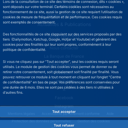
Lors de la consultation de ce site des témoins de connexion, dits « cookies »,
Nos missions
sont déposés sur votre terminal. Certains cookies sont nécessaires au
fonctionnement de ce site, aussi la gestion de ce site requiert l’utilisation de
Réglementation
cookies de mesure de fréquentation et de performance. Ces cookies requis
sont exemptés de consentement.
Actualités & Publications
Des fonctionnalités de ce site s’appuient sur des services proposés par des
Nous rejoindre
tiers (Dailymotion, Katchup, Google, Hotjar et Youtube) et génèrent des
cookies pour des finalités qui leur sont propres, conformément à leur
ACPR footer secondary menu (French)
Nous contacter
politique de confidentialité.
La Banque de France
Si vous ne cliquez pas sur "Tout accepter", seul les cookies requis seront
Autres institutions
utilisés. Le module de gestion des cookies vous permet de donner ou de
retirer votre consentement, soit globalement soit finalité par finalité. Vous
LinkedIn
pouvez retrouver ce module à tout moment en cliquant sur l’onglet "Centre
YouTube
de confidentialité" en bas de page. Vos préférences sont conservées pour
une durée de 6 mois. Elles ne sont pas cédées à des tiers ni utilisées à
X
d'autres fins.
Facebook
Instagram
Tout accepter
ACPR footer legal notice menu
Mentions légales
Accessibilité partiellement conforme
Aide
Protection des données personnelles
Gestion des cookies
Tout refuser