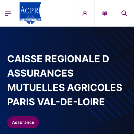
egion
ACPR Menu Principal (French)
Aller au contenu principal
CAISSE REGIONALE D
ASSURANCES
MUTUELLES AGRICOLES
PARIS VAL-DE-LOIRE
Assurance