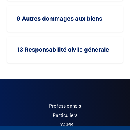
9 Autres dommages aux biens
13 Responsabilité civile générale
ACPR site navigation (Fren
Professionnels
Particuliers
L'ACPR