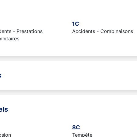
1C
ents - Prestations
Accidents - Combinaisons
mnitaires
s
els
8C
osion
Tempète