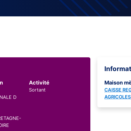
Informa
on
Activité
Maison m
Sortant
CAISSE RE
AGRICOLES
ONALE D
RETAGNE-
OIRE