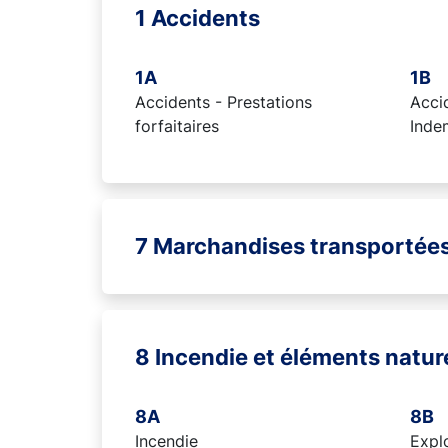
1 Accidents
1A
1B
Accidents - Prestations
Accid
forfaitaires
Inde
7 Marchandises transportée
8 Incendie et éléments natur
8A
8B
Incendie
Expl