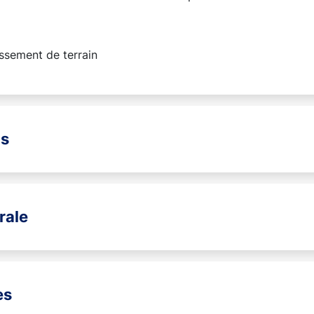
ssement de terrain
ns
rale
es