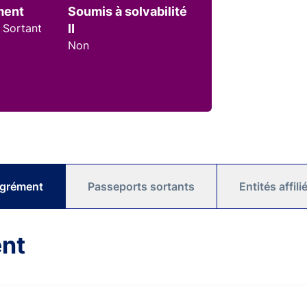
ment
Soumis à solvabilité
 Sortant
II
Non
agrément
Passeports sortants
Entités affil
ent