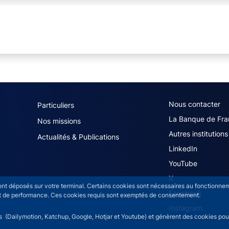
navigation (French)
ACPR footer secon
Nous contacter
Particuliers
La Banque de Fra
Nos missions
Autres institutions
Actualités & Publications
LinkedIn
YouTube
X
sont déposés sur votre terminal. Certains cookies sont nécessaires au fonctionneme
Facebook
n et de performance. Ces cookies requis sont exemptés de consentement.
Instagram
rs (Dailymotion, Katchup, Google, Hotjar et Youtube) et génèrent des cookies pour 