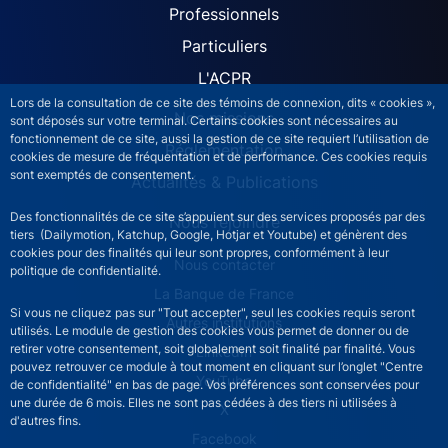
ACPR site navigation (Fren
Professionnels
Particuliers
L'ACPR
Lors de la consultation de ce site des témoins de connexion, dits « cookies »,
Nos missions
sont déposés sur votre terminal. Certains cookies sont nécessaires au
fonctionnement de ce site, aussi la gestion de ce site requiert l’utilisation de
Réglementation
cookies de mesure de fréquentation et de performance. Ces cookies requis
sont exemptés de consentement.
Actualités & Publications
Des fonctionnalités de ce site s’appuient sur des services proposés par des
Nous rejoindre
tiers (Dailymotion, Katchup, Google, Hotjar et Youtube) et génèrent des
cookies pour des finalités qui leur sont propres, conformément à leur
ACPR footer secondary menu (French)
Nous contacter
politique de confidentialité.
La Banque de France
Si vous ne cliquez pas sur "Tout accepter", seul les cookies requis seront
Autres institutions
utilisés. Le module de gestion des cookies vous permet de donner ou de
retirer votre consentement, soit globalement soit finalité par finalité. Vous
LinkedIn
pouvez retrouver ce module à tout moment en cliquant sur l’onglet "Centre
YouTube
de confidentialité" en bas de page. Vos préférences sont conservées pour
une durée de 6 mois. Elles ne sont pas cédées à des tiers ni utilisées à
X
d'autres fins.
Facebook