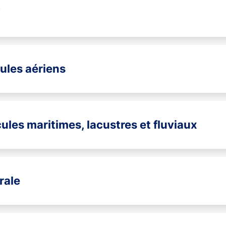
)
cules aériens
cules maritimes, lacustres et fluviaux
rale