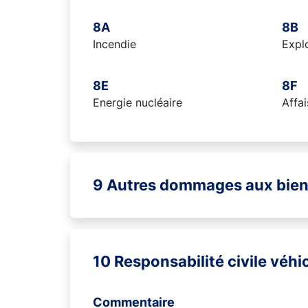
8A
8B
Incendie
Expl
8E
8F
Energie nucléaire
Affai
9 Autres dommages aux bie
10 Responsabilité civile véh
Commentaire