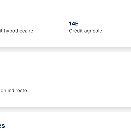
14E
it hypothécaire
Crédit agricole
on indirecte
es