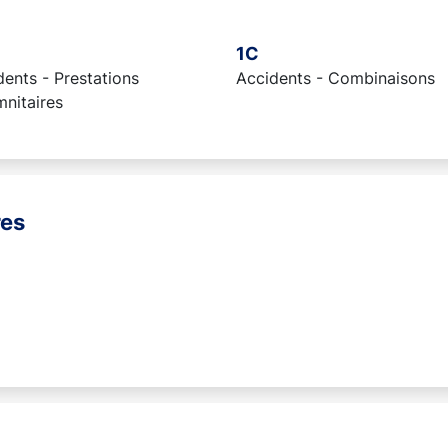
1C
ents - Prestations
Accidents - Combinaisons
mnitaires
res