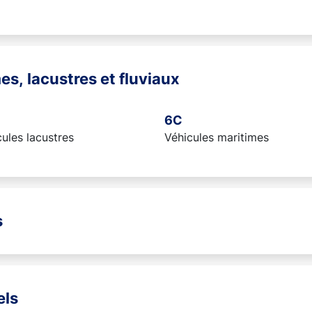
es, lacustres et fluviaux
6C
ules lacustres
Véhicules maritimes
s
els