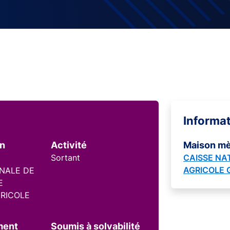
Informa
on
Activité
Maison m
Sortant
CAISSE NA
AGRICOLE
ONALE DE
E
RICOLE
ment
Soumis à solvabilité