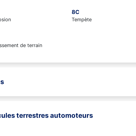
8C
osion
Tempète
ssement de terrain
ns
icules terrestres automoteurs