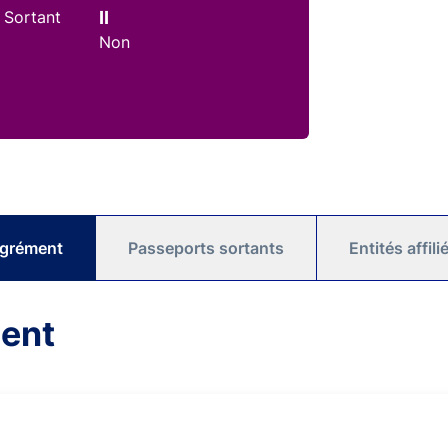
 Sortant
II
Non
agrément
Passeports sortants
Entités affil
ment