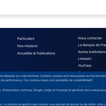
navigation (French)
ACPR footer secon
Nous contacter
Particuliers
La Banque de Fra
Nos missions
Autres institutions
Actualités & Publications
LinkedIn
YouTube
X
sont déposés sur votre terminal. Certains cookies sont nécessaires au fonctionneme
Facebook
n et de performance. Ces cookies requis sont exemptés de consentement.
Instagram
rs (Dailymotion, Katchup, Google, Hotjar et Youtube) et génèrent des cookies pour 
isés. Le module de gestion des cookies vous permet de donner ou de retirer votre 