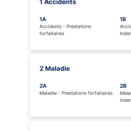
1 Accidents
1A
1B
Accidents - Prestations
Accid
forfaitaires
Inde
2 Maladie
2A
2B
Maladie - Prestations forfaitaires
Malad
inde