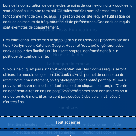
Lors de la consultation de ce site des témoins de connexion, dits « cookies »,
Nos missions
sont déposés sur votre terminal. Certains cookies sont nécessaires au
fonctionnement de ce site, aussi la gestion de ce site requiert l’utilisation de
Réglementation
cookies de mesure de fréquentation et de performance. Ces cookies requis
sont exemptés de consentement.
Actualités & Publications
Des fonctionnalités de ce site s’appuient sur des services proposés par des
Nous rejoindre
tiers (Dailymotion, Katchup, Google, Hotjar et Youtube) et génèrent des
cookies pour des finalités qui leur sont propres, conformément à leur
ACPR footer secondary menu (French)
Nous contacter
politique de confidentialité.
La Banque de France
Si vous ne cliquez pas sur "Tout accepter", seul les cookies requis seront
Autres institutions
utilisés. Le module de gestion des cookies vous permet de donner ou de
retirer votre consentement, soit globalement soit finalité par finalité. Vous
LinkedIn
pouvez retrouver ce module à tout moment en cliquant sur l’onglet "Centre
YouTube
de confidentialité" en bas de page. Vos préférences sont conservées pour
une durée de 6 mois. Elles ne sont pas cédées à des tiers ni utilisées à
X
d'autres fins.
Facebook
Instagram
Tout accepter
ACPR footer legal notice menu
Mentions légales
Accessibilité partiellement conforme
Aide
Protection des données personnelles
Gestion des cookies