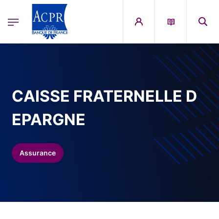
egion
ACPR Menu Principal (French)
Aller au contenu principal
CAISSE FRATERNELLE D
EPARGNE
Assurance