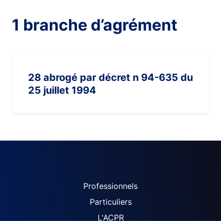
1 branche d’agrément
28 abrogé par décret n 94-635 du
25 juillet 1994
ACPR site navigation (Fren
Professionnels
Particuliers
L'ACPR