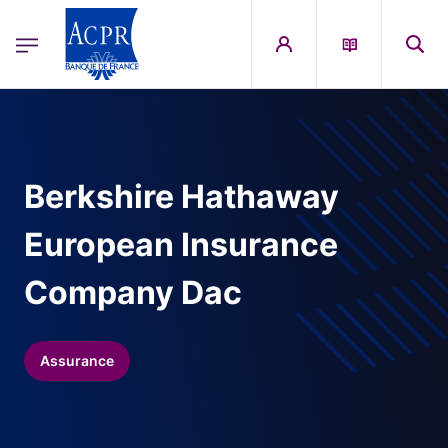
egion
ACPR Menu Principal (French)
Aller au contenu principal
Berkshire Hathaway
European Insurance
Company Dac
Assurance