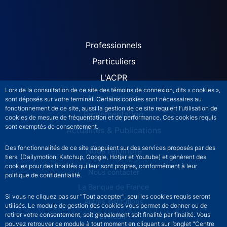
ACPR site navigation (Fren
Professionnels
Particuliers
L'ACPR
Lors de la consultation de ce site des témoins de connexion, dits « cookies »,
Nos missions
sont déposés sur votre terminal. Certains cookies sont nécessaires au
fonctionnement de ce site, aussi la gestion de ce site requiert l’utilisation de
Réglementation
cookies de mesure de fréquentation et de performance. Ces cookies requis
sont exemptés de consentement.
Actualités & Publications
Des fonctionnalités de ce site s’appuient sur des services proposés par des
Nous rejoindre
tiers (Dailymotion, Katchup, Google, Hotjar et Youtube) et génèrent des
cookies pour des finalités qui leur sont propres, conformément à leur
ACPR footer secondary menu (French)
Nous contacter
politique de confidentialité.
La Banque de France
Si vous ne cliquez pas sur "Tout accepter", seul les cookies requis seront
Autres institutions
utilisés. Le module de gestion des cookies vous permet de donner ou de
retirer votre consentement, soit globalement soit finalité par finalité. Vous
LinkedIn
pouvez retrouver ce module à tout moment en cliquant sur l’onglet "Centre