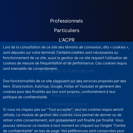
ACPR site navigation (Fren
Professionnels
Particuliers
L'ACPR
Lors de la consultation de ce site des témoins de connexion, dits « cookies »,
Nos missions
sont déposés sur votre terminal. Certains cookies sont nécessaires au
fonctionnement de ce site, aussi la gestion de ce site requiert l’utilisation de
Réglementation
cookies de mesure de fréquentation et de performance. Ces cookies requis
sont exemptés de consentement.
Actualités & Publications
Des fonctionnalités de ce site s’appuient sur des services proposés par des
Nous rejoindre
tiers (Dailymotion, Katchup, Google, Hotjar et Youtube) et génèrent des
cookies pour des finalités qui leur sont propres, conformément à leur
ACPR footer secondary menu (French)
Nous contacter
politique de confidentialité.
La Banque de France
Si vous ne cliquez pas sur "Tout accepter", seul les cookies requis seront
Autres institutions
utilisés. Le module de gestion des cookies vous permet de donner ou de
retirer votre consentement, soit globalement soit finalité par finalité. Vous
LinkedIn
pouvez retrouver ce module à tout moment en cliquant sur l’onglet "Centre
YouTube
de confidentialité" en bas de page. Vos préférences sont conservées pour