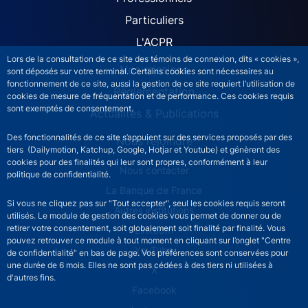
ACPR site navigation (Fren
Particuliers
L'ACPR
Lors de la consultation de ce site des témoins de connexion, dits « cookies »,
Nos missions
sont déposés sur votre terminal. Certains cookies sont nécessaires au
fonctionnement de ce site, aussi la gestion de ce site requiert l’utilisation de
Réglementation
cookies de mesure de fréquentation et de performance. Ces cookies requis
sont exemptés de consentement.
Actualités & Publications
Des fonctionnalités de ce site s’appuient sur des services proposés par des
Nous rejoindre
tiers (Dailymotion, Katchup, Google, Hotjar et Youtube) et génèrent des
cookies pour des finalités qui leur sont propres, conformément à leur
ACPR footer secondary menu (French)
Nous contacter
politique de confidentialité.
La Banque de France
Si vous ne cliquez pas sur "Tout accepter", seul les cookies requis seront
Autres institutions
utilisés. Le module de gestion des cookies vous permet de donner ou de
retirer votre consentement, soit globalement soit finalité par finalité. Vous
LinkedIn
pouvez retrouver ce module à tout moment en cliquant sur l’onglet "Centre
YouTube
de confidentialité" en bas de page. Vos préférences sont conservées pour
une durée de 6 mois. Elles ne sont pas cédées à des tiers ni utilisées à
X
d'autres fins.
Facebook