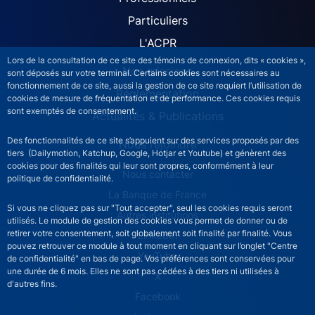
ACPR site navigation (Fren
Particuliers
L'ACPR
Lors de la consultation de ce site des témoins de connexion, dits « cookies »,
Nos missions
sont déposés sur votre terminal. Certains cookies sont nécessaires au
fonctionnement de ce site, aussi la gestion de ce site requiert l’utilisation de
Réglementation
cookies de mesure de fréquentation et de performance. Ces cookies requis
sont exemptés de consentement.
Actualités & Publications
Des fonctionnalités de ce site s’appuient sur des services proposés par des
Nous rejoindre
tiers (Dailymotion, Katchup, Google, Hotjar et Youtube) et génèrent des
cookies pour des finalités qui leur sont propres, conformément à leur
ACPR footer secondary menu (French)
Nous contacter
politique de confidentialité.
La Banque de France
Si vous ne cliquez pas sur "Tout accepter", seul les cookies requis seront
Autres institutions
utilisés. Le module de gestion des cookies vous permet de donner ou de
retirer votre consentement, soit globalement soit finalité par finalité. Vous
LinkedIn
pouvez retrouver ce module à tout moment en cliquant sur l’onglet "Centre
YouTube
de confidentialité" en bas de page. Vos préférences sont conservées pour
une durée de 6 mois. Elles ne sont pas cédées à des tiers ni utilisées à
X
d'autres fins.
Facebook