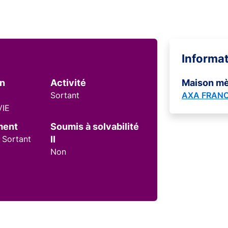
Informa
on
Activité
Maison m
Sortant
AXA FRANC
VIE
ment
Soumis à solvabilité
 Sortant
II
Non