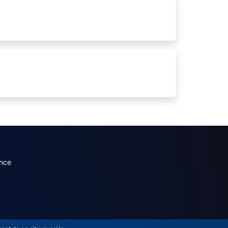
dary menu (French)
nce