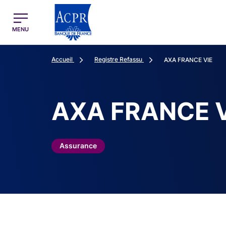
egion
ACPR Menu Principal (French)
MENU
Accueil
Registre Refassu
AXA FRANCE VIE
AXA FRANCE V
Assurance