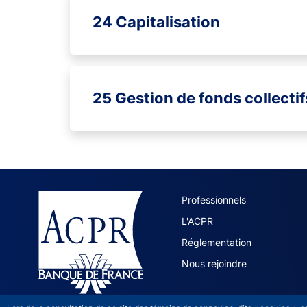
24 Capitalisation
25 Gestion de fonds collectif
ACPR site 
Professionnels
L'ACPR
Réglementation
Nous rejoindre