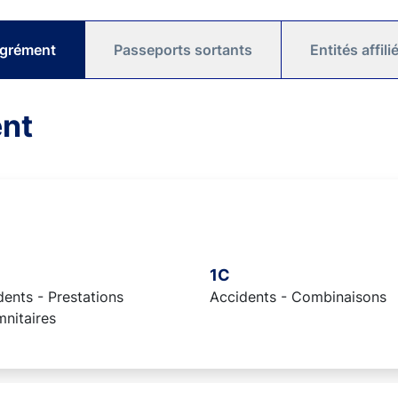
agrément
Passeports sortants
Entités affil
ent
1C
ents - Prestations
Accidents - Combinaisons
mnitaires