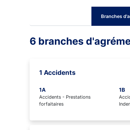
Branches d'
6 branches d'agrém
1 Accidents
1A
1B
Accidents - Prestations
Accid
forfaitaires
Inde