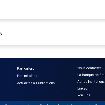
s
navigation (French)
ACPR footer secon
Nous contacter
Particuliers
La Banque de Fra
Nos missions
Autres institutions
Actualités & Publications
LinkedIn
YouTube
X