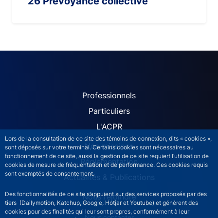
26 Prévoyance collective
ACPR site navigation (Fren
Professionnels
Particuliers
L'ACPR
Lors de la consultation de ce site des témoins de connexion, dits « cookies »,
Nos missions
sont déposés sur votre terminal. Certains cookies sont nécessaires au
fonctionnement de ce site, aussi la gestion de ce site requiert l’utilisation de
Réglementation
cookies de mesure de fréquentation et de performance. Ces cookies requis
sont exemptés de consentement.
Actualités & Publications
Des fonctionnalités de ce site s’appuient sur des services proposés par des
Nous rejoindre
tiers (Dailymotion, Katchup, Google, Hotjar et Youtube) et génèrent des
cookies pour des finalités qui leur sont propres, conformément à leur
ACPR footer secondary menu (French)
Nous contacter