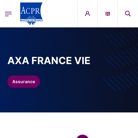
egion
ACPR Menu Principal (French)
Aller au contenu principal
AXA FRANCE VIE
Assurance