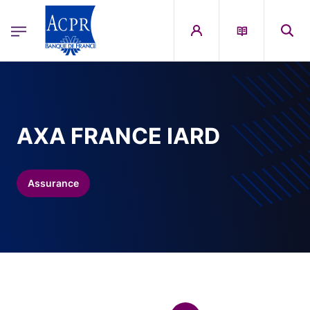
egion
ACPR Menu Principal (French)
Aller au contenu principal
AXA FRANCE IARD
Assurance