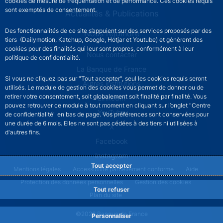
cookies de mesure de fréquentation et de performance. Ces cookies requis
sont exemptés de consentement.
Actualités & Publications
Des fonctionnalités de ce site s’appuient sur des services proposés par des
Nous rejoindre
tiers (Dailymotion, Katchup, Google, Hotjar et Youtube) et génèrent des
cookies pour des finalités qui leur sont propres, conformément à leur
ACPR footer secondary menu (French)
Nous contacter
politique de confidentialité.
La Banque de France
Si vous ne cliquez pas sur "Tout accepter", seul les cookies requis seront
Autres institutions
utilisés. Le module de gestion des cookies vous permet de donner ou de
retirer votre consentement, soit globalement soit finalité par finalité. Vous
LinkedIn
pouvez retrouver ce module à tout moment en cliquant sur l’onglet "Centre
YouTube
de confidentialité" en bas de page. Vos préférences sont conservées pour
une durée de 6 mois. Elles ne sont pas cédées à des tiers ni utilisées à
X
d'autres fins.
Facebook
Instagram
Tout accepter
ACPR footer legal notice menu
Mentions légales
Accessibilité partiellement conforme
Aide
Protection des données personnelles
Gestion des cookies
Tout refuser
Plan du site
©2026 Banque de France
Personnaliser