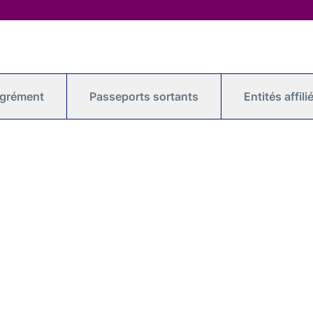
agrément
Passeports sortants
Entités affil