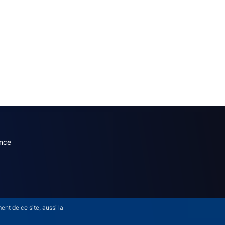
dary menu (French)
nce
nt de ce site, aussi la