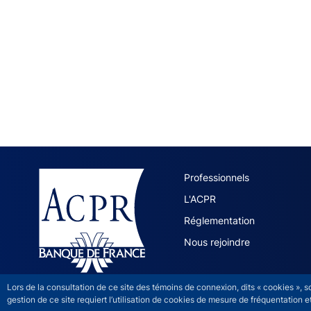
ACPR site 
Professionnels
L'ACPR
Réglementation
Nous rejoindre
Lors de la consultation de ce site des témoins de connexion, dits « cookies », 
gestion de ce site requiert l’utilisation de cookies de mesure de fréquentatio