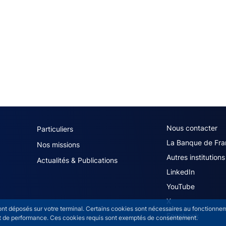
navigation (French)
ACPR footer secon
Nous contacter
Particuliers
La Banque de Fra
Nos missions
Autres institutions
Actualités & Publications
LinkedIn
YouTube
X
sont déposés sur votre terminal. Certains cookies sont nécessaires au fonctionneme
Facebook
n et de performance. Ces cookies requis sont exemptés de consentement.