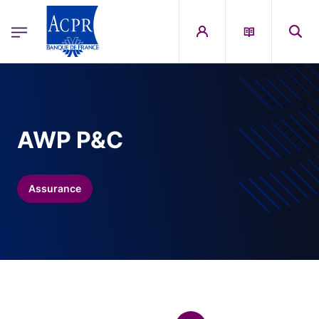
egion
ACPR Menu Principal (French)
Aller au contenu principal
AWP P&C
Assurance