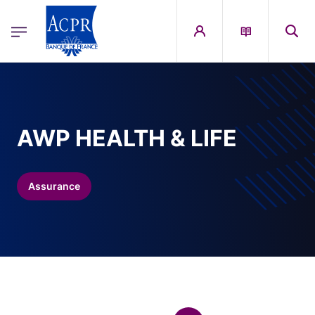
egion
ACPR Menu Principal (French)
Aller au contenu principal
AWP HEALTH & LIFE
Assurance