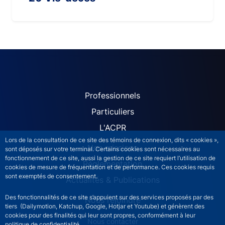
ACPR site navigation (Fren
Professionnels
Particuliers
L'ACPR
Lors de la consultation de ce site des témoins de connexion, dits « cookies »,
Nos missions
sont déposés sur votre terminal. Certains cookies sont nécessaires au
fonctionnement de ce site, aussi la gestion de ce site requiert l’utilisation de
Réglementation
cookies de mesure de fréquentation et de performance. Ces cookies requis
sont exemptés de consentement.
Actualités & Publications
Des fonctionnalités de ce site s’appuient sur des services proposés par des
Nous rejoindre
tiers (Dailymotion, Katchup, Google, Hotjar et Youtube) et génèrent des
cookies pour des finalités qui leur sont propres, conformément à leur
ACPR footer secondary menu (French)
Nous contacter
politique de confidentialité.