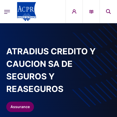
egion
ACPR Menu Principal (French)
Aller au contenu principal
ATRADIUS CREDITO Y
CAUCION SA DE
SEGUROS Y
REASEGUROS
Assurance