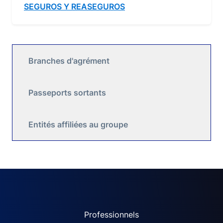
SEGUROS Y REASEGUROS
Branches d'agrément
Passeports sortants
Entités affiliées au groupe
ACPR site navigation (Fren
Professionnels