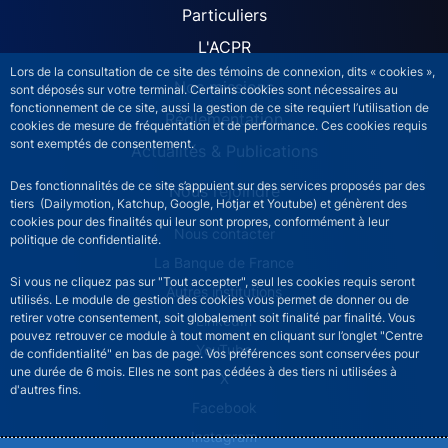
Particuliers
L'ACPR
Lors de la consultation de ce site des témoins de connexion, dits « cookies »,
Nos missions
sont déposés sur votre terminal. Certains cookies sont nécessaires au
fonctionnement de ce site, aussi la gestion de ce site requiert l’utilisation de
Réglementation
cookies de mesure de fréquentation et de performance. Ces cookies requis
sont exemptés de consentement.
Actualités & Publications
Des fonctionnalités de ce site s’appuient sur des services proposés par des
Nous rejoindre
tiers (Dailymotion, Katchup, Google, Hotjar et Youtube) et génèrent des
cookies pour des finalités qui leur sont propres, conformément à leur
ACPR footer secondary menu (French)
Nous contacter
politique de confidentialité.
La Banque de France
Si vous ne cliquez pas sur "Tout accepter", seul les cookies requis seront
Autres institutions
utilisés. Le module de gestion des cookies vous permet de donner ou de
retirer votre consentement, soit globalement soit finalité par finalité. Vous
LinkedIn
pouvez retrouver ce module à tout moment en cliquant sur l’onglet "Centre
YouTube
de confidentialité" en bas de page. Vos préférences sont conservées pour
une durée de 6 mois. Elles ne sont pas cédées à des tiers ni utilisées à
X
d'autres fins.
Facebook
Instagram