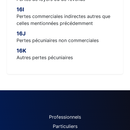
16I
Pertes commerciales indirectes autres que
celles mentionnées précédemment
16J
Pertes pécuniaires non commerciales
16K
Autres pertes pécuniaires
ACPR site navigation (Fren
Professionnels
Particuliers