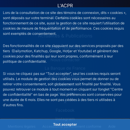
L'ACPR
Lors de la consultation de ce site des témoins de connexion, dits « cookies »,
Nos missions
sont déposés sur votre terminal. Certains cookies sont nécessaires au
fonctionnement de ce site, aussi la gestion de ce site requiert l’utilisation de
Réglementation
cookies de mesure de fréquentation et de performance. Ces cookies requis
sont exemptés de consentement.
Actualités & Publications
Des fonctionnalités de ce site s’appuient sur des services proposés par des
Nous rejoindre
tiers (Dailymotion, Katchup, Google, Hotjar et Youtube) et génèrent des
cookies pour des finalités qui leur sont propres, conformément à leur
ACPR footer secondary menu (French)
Nous contacter
politique de confidentialité.
La Banque de France
Si vous ne cliquez pas sur "Tout accepter", seul les cookies requis seront
Autres institutions
utilisés. Le module de gestion des cookies vous permet de donner ou de
retirer votre consentement, soit globalement soit finalité par finalité. Vous
LinkedIn
pouvez retrouver ce module à tout moment en cliquant sur l’onglet "Centre
YouTube
de confidentialité" en bas de page. Vos préférences sont conservées pour
une durée de 6 mois. Elles ne sont pas cédées à des tiers ni utilisées à
X
d'autres fins.
Facebook
Instagram
Tout accepter
ACPR footer legal notice menu
Mentions légales
Accessibilité partiellement conforme
Aide