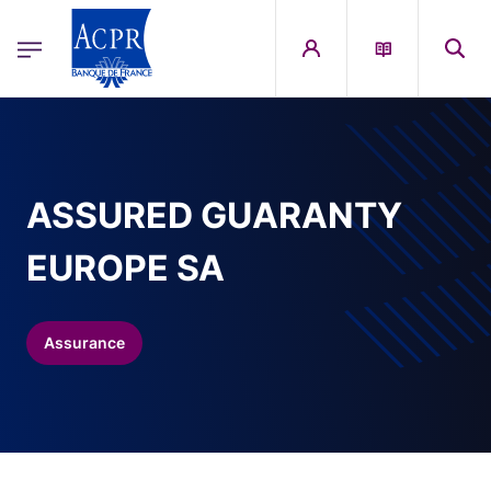
egion
ACPR Menu Principal (French)
Aller au contenu principal
ASSURED GUARANTY
EUROPE SA
Assurance