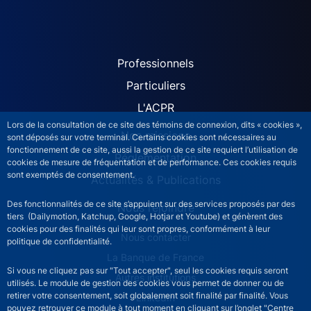
ACPR site navigation (Fren
Professionnels
Particuliers
L'ACPR
Lors de la consultation de ce site des témoins de connexion, dits « cookies »,
Nos missions
sont déposés sur votre terminal. Certains cookies sont nécessaires au
fonctionnement de ce site, aussi la gestion de ce site requiert l’utilisation de
Réglementation
cookies de mesure de fréquentation et de performance. Ces cookies requis
sont exemptés de consentement.
Actualités & Publications
Des fonctionnalités de ce site s’appuient sur des services proposés par des
Nous rejoindre
tiers (Dailymotion, Katchup, Google, Hotjar et Youtube) et génèrent des
cookies pour des finalités qui leur sont propres, conformément à leur
ACPR footer secondary menu (French)
Nous contacter
politique de confidentialité.
La Banque de France
Si vous ne cliquez pas sur "Tout accepter", seul les cookies requis seront
Autres institutions
utilisés. Le module de gestion des cookies vous permet de donner ou de
retirer votre consentement, soit globalement soit finalité par finalité. Vous
LinkedIn
pouvez retrouver ce module à tout moment en cliquant sur l’onglet "Centre