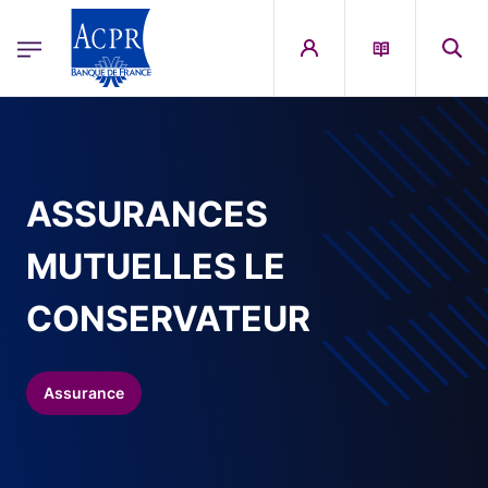
egion
ACPR Menu Principal (French)
Aller au contenu principal
ASSURANCES
MUTUELLES LE
CONSERVATEUR
Assurance