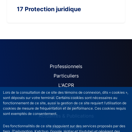
17 Protection juridique
ACPR site navigation (Fren
Professionnels
Particuliers
L'ACPR
Lors de la consultation de ce site des témoins de connexion, dits « cookies »,
Nos missions
sont déposés sur votre terminal. Certains cookies sont nécessaires au
fonctionnement de ce site, aussi la gestion de ce site requiert l’utilisation de
Réglementation
cookies de mesure de fréquentation et de performance. Ces cookies requis
sont exemptés de consentement.
Actualités & Publications
Des fonctionnalités de ce site s’appuient sur des services proposés par des
Nous rejoindre
tiers (Dailymotion, Katchup, Google, Hotjar et Youtube) et génèrent des