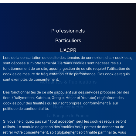
ACPR site navigation (Fren
Professionnels
Particuliers
L'ACPR
Lors de la consultation de ce site des témoins de connexion, dits « cookies »,
Nos missions
sont déposés sur votre terminal. Certains cookies sont nécessaires au
fonctionnement de ce site, aussi la gestion de ce site requiert l’utilisation de
Réglementation
cookies de mesure de fréquentation et de performance. Ces cookies requis
sont exemptés de consentement.
Actualités & Publications
Des fonctionnalités de ce site s’appuient sur des services proposés par des
Nous rejoindre
tiers (Dailymotion, Katchup, Google, Hotjar et Youtube) et génèrent des
cookies pour des finalités qui leur sont propres, conformément à leur
ACPR footer secondary menu (French)
Nous contacter
politique de confidentialité.
La Banque de France
Si vous ne cliquez pas sur "Tout accepter", seul les cookies requis seront
Autres institutions
utilisés. Le module de gestion des cookies vous permet de donner ou de
retirer votre consentement, soit globalement soit finalité par finalité. Vous
LinkedIn