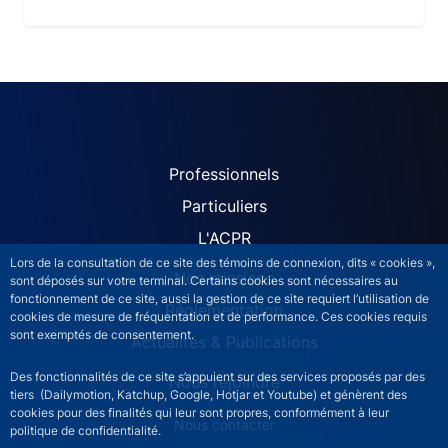
ACPR site navigation (Fren
Professionnels
Particuliers
L'ACPR
Lors de la consultation de ce site des témoins de connexion, dits « cookies »,
Nos missions
sont déposés sur votre terminal. Certains cookies sont nécessaires au
fonctionnement de ce site, aussi la gestion de ce site requiert l’utilisation de
Réglementation
cookies de mesure de fréquentation et de performance. Ces cookies requis
sont exemptés de consentement.
Actualités & Publications
Des fonctionnalités de ce site s’appuient sur des services proposés par des
Nous rejoindre
tiers (Dailymotion, Katchup, Google, Hotjar et Youtube) et génèrent des
cookies pour des finalités qui leur sont propres, conformément à leur
ACPR footer secondary menu (French)
Nous contacter
politique de confidentialité.