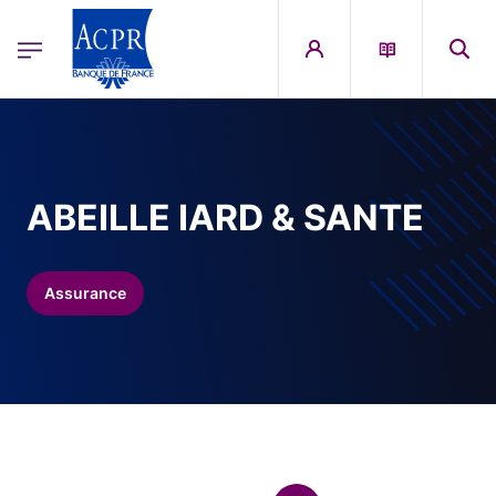
egion
ACPR Menu Principal (French)
Aller au contenu principal
ABEILLE IARD & SANTE
Assurance