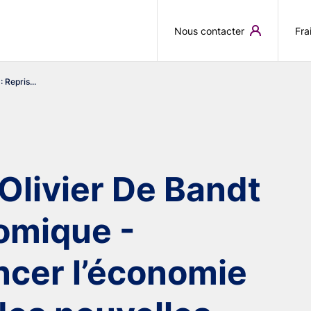
Aller au contenu principal
Nous contacter
Fra
 Repris...
’Olivier De Bandt
omique -
cer l’économie