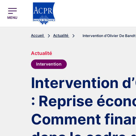
egion
ACPR Menu Principal (French)
MENU
Accueil
Actualité
Intervention d’Olivier De Bandt :
Actualité
Intervention
Intervention d
: Reprise écon
Comment finan