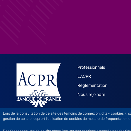
ACPR site 
Professionnels
L'ACPR
Réglementation
Nous rejoindre
Lors de la consultation de ce site des témoins de connexion, dits « cookies », 
gestion de ce site requiert l’utilisation de cookies de mesure de fréquentatio
Des fonctionnalités de ce site s’appuient sur des services proposés par des tie