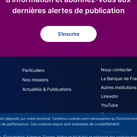
dernières alertes de publication
S'inscrire
navigation (French)
ACPR footer secon
Nous contacter
Particuliers
La Banque de Fra
Nos missions
Autres institutions
Actualités & Publications
LinkedIn
YouTube
X
sont déposés sur votre terminal. Certains cookies sont nécessaires au fonctionneme
Facebook
n et de performance. Ces cookies requis sont exemptés de consentement.
Instagram
rs (Dailymotion, Katchup, Google, Hotjar et Youtube) et génèrent des cookies pour 