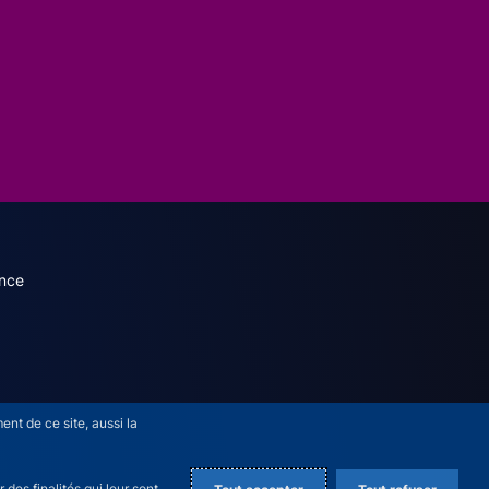
dary menu (French)
nce
nt de ce site, aussi la
des finalités qui leur sont