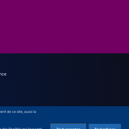
dary menu (French)
nce
nt de ce site, aussi la
des finalités qui leur sont