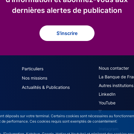
dernières alertes de publication
S'inscrire
navigation (French)
ACPR footer secon
Nous contacter
Particuliers
La Banque de Fra
Nos missions
Autres institutions
Actualités & Publications
LinkedIn
YouTube
X
sont déposés sur votre terminal. Certains cookies sont nécessaires au fonctionneme
Facebook
n et de performance. Ces cookies requis sont exemptés de consentement.
Instagram
rs (Dailymotion, Katchup, Google, Hotjar et Youtube) et génèrent des cookies pour 