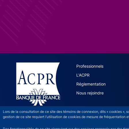
ACPR site 
Professionnels
L'ACPR
Réglementation
Nous rejoindre
Lors de la consultation de ce site des témoins de connexion, dits « cookies », 
gestion de ce site requiert l’utilisation de cookies de mesure de fréquentatio
Des fonctionnalités de ce site s’appuient sur des services proposés par des tie