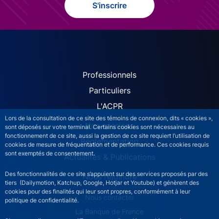
S'inscrire
ACPR site navigation (Fren
Professionnels
Particuliers
L'ACPR
Lors de la consultation de ce site des témoins de connexion, dits « cookies »,
Nos missions
sont déposés sur votre terminal. Certains cookies sont nécessaires au
fonctionnement de ce site, aussi la gestion de ce site requiert l’utilisation de
Réglementation
cookies de mesure de fréquentation et de performance. Ces cookies requis
sont exemptés de consentement.
Actualités & Publications
Des fonctionnalités de ce site s’appuient sur des services proposés par des
Nous rejoindre
tiers (Dailymotion, Katchup, Google, Hotjar et Youtube) et génèrent des
cookies pour des finalités qui leur sont propres, conformément à leur
ACPR footer secondary menu (French)
Nous contacter
politique de confidentialité.
La Banque de France