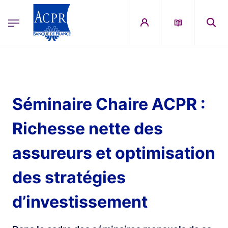
egion
ACPR Menu Principal (French)
Aller au contenu principal
Séminaire Chaire ACPR :
Richesse nette des
assureurs et optimisation
des stratégies
d’investissement