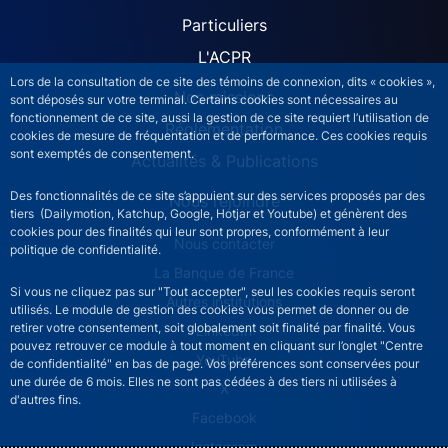
Particuliers
L'ACPR
Lors de la consultation de ce site des témoins de connexion, dits « cookies »,
Nos missions
sont déposés sur votre terminal. Certains cookies sont nécessaires au
fonctionnement de ce site, aussi la gestion de ce site requiert l’utilisation de
Réglementation
cookies de mesure de fréquentation et de performance. Ces cookies requis
sont exemptés de consentement.
Actualités & Publications
Des fonctionnalités de ce site s’appuient sur des services proposés par des
Nous rejoindre
tiers (Dailymotion, Katchup, Google, Hotjar et Youtube) et génèrent des
cookies pour des finalités qui leur sont propres, conformément à leur
ACPR footer secondary menu (French)
Nous contacter
politique de confidentialité.
La Banque de France
Si vous ne cliquez pas sur "Tout accepter", seul les cookies requis seront
Autres institutions
utilisés. Le module de gestion des cookies vous permet de donner ou de
retirer votre consentement, soit globalement soit finalité par finalité. Vous
LinkedIn
pouvez retrouver ce module à tout moment en cliquant sur l’onglet "Centre
YouTube
de confidentialité" en bas de page. Vos préférences sont conservées pour
une durée de 6 mois. Elles ne sont pas cédées à des tiers ni utilisées à
X
d'autres fins.
Facebook
Instagram