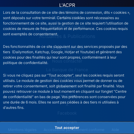
L'ACPR
Lors de la consultation de ce site des témoins de connexion, dits « cookies »,
Nos missions
sont déposés sur votre terminal. Certains cookies sont nécessaires au
fonctionnement de ce site, aussi la gestion de ce site requiert l’utilisation de
Réglementation
cookies de mesure de fréquentation et de performance. Ces cookies requis
sont exemptés de consentement.
Actualités & Publications
Des fonctionnalités de ce site s’appuient sur des services proposés par des
Nous rejoindre
tiers (Dailymotion, Katchup, Google, Hotjar et Youtube) et génèrent des
cookies pour des finalités qui leur sont propres, conformément à leur
ACPR footer secondary menu (French)
Nous contacter
politique de confidentialité.
La Banque de France
Si vous ne cliquez pas sur "Tout accepter", seul les cookies requis seront
Autres institutions
utilisés. Le module de gestion des cookies vous permet de donner ou de
retirer votre consentement, soit globalement soit finalité par finalité. Vous
LinkedIn
pouvez retrouver ce module à tout moment en cliquant sur l’onglet "Centre
YouTube
de confidentialité" en bas de page. Vos préférences sont conservées pour
une durée de 6 mois. Elles ne sont pas cédées à des tiers ni utilisées à
X
d'autres fins.
Facebook
Instagram
Tout accepter
ACPR footer legal notice menu
Mentions légales
Accessibilité partiellement conforme
Aide