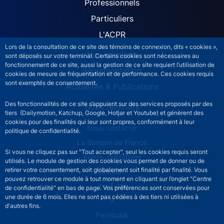
ACPR site navigation (Fren
Professionnels
Particuliers
L'ACPR
Lors de la consultation de ce site des témoins de connexion, dits « cookies »,
Nos missions
sont déposés sur votre terminal. Certains cookies sont nécessaires au
fonctionnement de ce site, aussi la gestion de ce site requiert l’utilisation de
Réglementation
cookies de mesure de fréquentation et de performance. Ces cookies requis
sont exemptés de consentement.
Actualités & Publications
Des fonctionnalités de ce site s’appuient sur des services proposés par des
Nous rejoindre
tiers (Dailymotion, Katchup, Google, Hotjar et Youtube) et génèrent des
cookies pour des finalités qui leur sont propres, conformément à leur
ACPR footer secondary menu (French)
Nous contacter
politique de confidentialité.
La Banque de France
Si vous ne cliquez pas sur "Tout accepter", seul les cookies requis seront
Autres institutions
utilisés. Le module de gestion des cookies vous permet de donner ou de
retirer votre consentement, soit globalement soit finalité par finalité. Vous
LinkedIn
pouvez retrouver ce module à tout moment en cliquant sur l’onglet "Centre
YouTube
de confidentialité" en bas de page. Vos préférences sont conservées pour
une durée de 6 mois. Elles ne sont pas cédées à des tiers ni utilisées à
X
d'autres fins.
Facebook