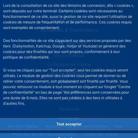
Lors de la consultation de ce site des témoins de connexion, dits « cookies »,
Nos missions
sont déposés sur votre terminal. Certains cookies sont nécessaires au
fonctionnement de ce site, aussi la gestion de ce site requiert l’utilisation de
Réglementation
cookies de mesure de fréquentation et de performance. Ces cookies requis
sont exemptés de consentement.
Actualités & Publications
Des fonctionnalités de ce site s’appuient sur des services proposés par des
Nous rejoindre
tiers (Dailymotion, Katchup, Google, Hotjar et Youtube) et génèrent des
cookies pour des finalités qui leur sont propres, conformément à leur
ACPR footer secondary menu (French)
Nous contacter
politique de confidentialité.
La Banque de France
Si vous ne cliquez pas sur "Tout accepter", seul les cookies requis seront
Autres institutions
utilisés. Le module de gestion des cookies vous permet de donner ou de
retirer votre consentement, soit globalement soit finalité par finalité. Vous
LinkedIn
pouvez retrouver ce module à tout moment en cliquant sur l’onglet "Centre
YouTube
de confidentialité" en bas de page. Vos préférences sont conservées pour
une durée de 6 mois. Elles ne sont pas cédées à des tiers ni utilisées à
X
d'autres fins.
Facebook
Instagram
Tout accepter
ACPR footer legal notice menu
Mentions légales
Accessibilité partiellement conforme
Aide
Protection des données personnelles
Gestion des cookies