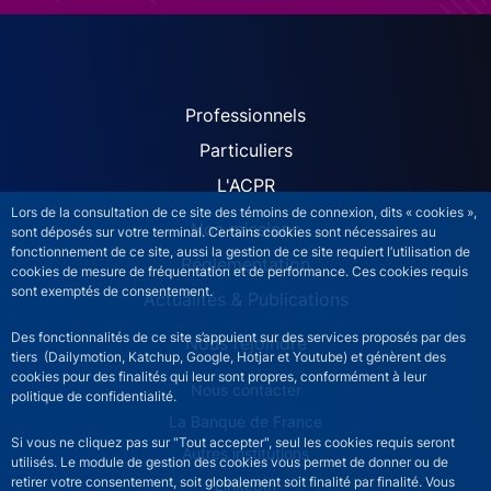
ACPR site navigation (Fren
Professionnels
Particuliers
L'ACPR
Lors de la consultation de ce site des témoins de connexion, dits « cookies »,
Nos missions
sont déposés sur votre terminal. Certains cookies sont nécessaires au
fonctionnement de ce site, aussi la gestion de ce site requiert l’utilisation de
Réglementation
cookies de mesure de fréquentation et de performance. Ces cookies requis
sont exemptés de consentement.
Actualités & Publications
Des fonctionnalités de ce site s’appuient sur des services proposés par des
Nous rejoindre
tiers (Dailymotion, Katchup, Google, Hotjar et Youtube) et génèrent des
cookies pour des finalités qui leur sont propres, conformément à leur
ACPR footer secondary menu (French)
Nous contacter
politique de confidentialité.
La Banque de France
Si vous ne cliquez pas sur "Tout accepter", seul les cookies requis seront
Autres institutions
utilisés. Le module de gestion des cookies vous permet de donner ou de
retirer votre consentement, soit globalement soit finalité par finalité. Vous
LinkedIn