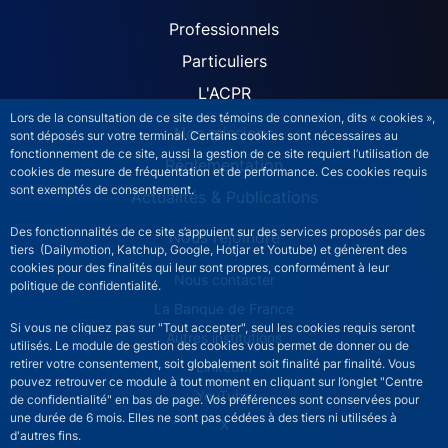
ACPR site navigation (Fren
Professionnels
Particuliers
L'ACPR
Lors de la consultation de ce site des témoins de connexion, dits « cookies »,
Nos missions
sont déposés sur votre terminal. Certains cookies sont nécessaires au
fonctionnement de ce site, aussi la gestion de ce site requiert l’utilisation de
Réglementation
cookies de mesure de fréquentation et de performance. Ces cookies requis
sont exemptés de consentement.
Actualités & Publications
Des fonctionnalités de ce site s’appuient sur des services proposés par des
Nous rejoindre
tiers (Dailymotion, Katchup, Google, Hotjar et Youtube) et génèrent des
cookies pour des finalités qui leur sont propres, conformément à leur
ACPR footer secondary menu (French)
Nous contacter
politique de confidentialité.
La Banque de France
Si vous ne cliquez pas sur "Tout accepter", seul les cookies requis seront
Autres institutions
utilisés. Le module de gestion des cookies vous permet de donner ou de
retirer votre consentement, soit globalement soit finalité par finalité. Vous
LinkedIn
pouvez retrouver ce module à tout moment en cliquant sur l’onglet "Centre
YouTube
de confidentialité" en bas de page. Vos préférences sont conservées pour
une durée de 6 mois. Elles ne sont pas cédées à des tiers ni utilisées à
X
d'autres fins.