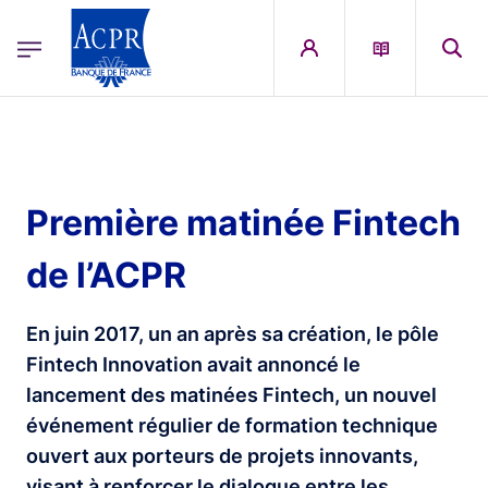
egion
ACPR Menu Principal (French)
Aller au contenu principal
Première matinée Fintech
de l’ACPR
En juin 2017, un an après sa création, le pôle
Fintech Innovation avait annoncé le
lancement des matinées Fintech, un nouvel
événement régulier de formation technique
ouvert aux porteurs de projets innovants,
visant à renforcer le dialogue entre les