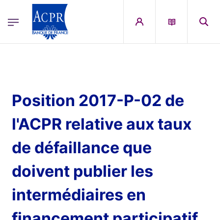
egion
ACPR Menu Principal (French)
Aller au contenu principal
Position 2017-P-02 de
l'ACPR relative aux taux
de défaillance que
doivent publier les
intermédiaires en
financement participatif