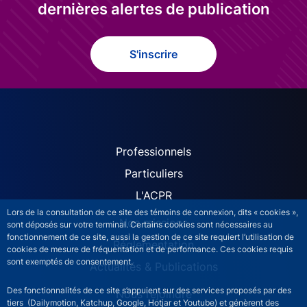
dernières alertes de publication
S'inscrire
ACPR site navigation (Fren
Professionnels
Particuliers
L'ACPR
Lors de la consultation de ce site des témoins de connexion, dits « cookies »,
Nos missions
sont déposés sur votre terminal. Certains cookies sont nécessaires au
fonctionnement de ce site, aussi la gestion de ce site requiert l’utilisation de
Réglementation
cookies de mesure de fréquentation et de performance. Ces cookies requis
sont exemptés de consentement.
Actualités & Publications
Des fonctionnalités de ce site s’appuient sur des services proposés par des
Nous rejoindre
tiers (Dailymotion, Katchup, Google, Hotjar et Youtube) et génèrent des