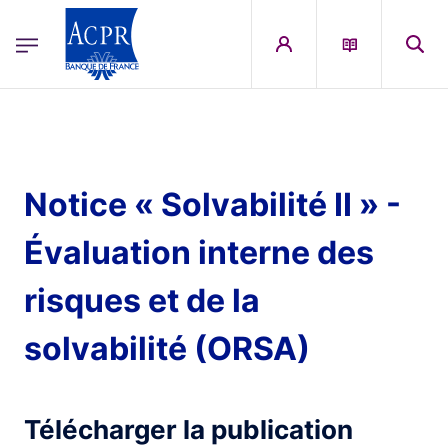
egion
ACPR Menu Principal (French)
Aller au contenu principal
Notice « Solvabilité II » -
Évaluation interne des
risques et de la
solvabilité (ORSA)
Télécharger la publication