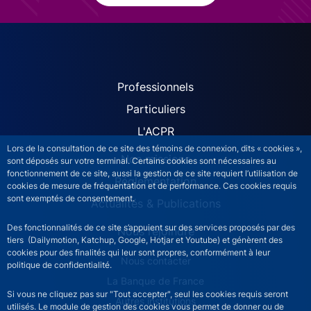
ACPR site navigation (Fren
Professionnels
Particuliers
L'ACPR
Lors de la consultation de ce site des témoins de connexion, dits « cookies »,
Nos missions
sont déposés sur votre terminal. Certains cookies sont nécessaires au
fonctionnement de ce site, aussi la gestion de ce site requiert l’utilisation de
Réglementation
cookies de mesure de fréquentation et de performance. Ces cookies requis
sont exemptés de consentement.
Actualités & Publications
Des fonctionnalités de ce site s’appuient sur des services proposés par des
Nous rejoindre
tiers (Dailymotion, Katchup, Google, Hotjar et Youtube) et génèrent des
cookies pour des finalités qui leur sont propres, conformément à leur
ACPR footer secondary menu (French)
Nous contacter
politique de confidentialité.
La Banque de France
Si vous ne cliquez pas sur "Tout accepter", seul les cookies requis seront
Autres institutions
utilisés. Le module de gestion des cookies vous permet de donner ou de