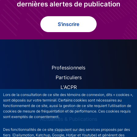
dernières alertes de publication
S'inscrire
ACPR site navigation (Fren
Professionnels
Particuliers
L'ACPR
Lors de la consultation de ce site des témoins de connexion, dits « cookies »,
Nos missions
sont déposés sur votre terminal. Certains cookies sont nécessaires au
fonctionnement de ce site, aussi la gestion de ce site requiert l’utilisation de
Réglementation
cookies de mesure de fréquentation et de performance. Ces cookies requis
sont exemptés de consentement.
Actualités & Publications
Des fonctionnalités de ce site s’appuient sur des services proposés par des
Nous rejoindre
tiers (Dailymotion, Katchup, Google, Hotjar et Youtube) et génèrent des