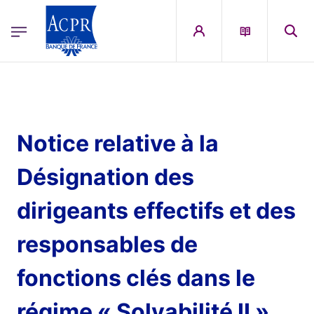
egion
ACPR Menu Principal (French)
Aller au contenu principal
Notice relative à la
Désignation des
dirigeants effectifs et des
responsables de
fonctions clés dans le
régime « Solvabilité II »