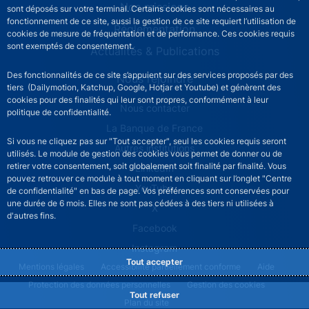
Nos missions
sont déposés sur votre terminal. Certains cookies sont nécessaires au
fonctionnement de ce site, aussi la gestion de ce site requiert l’utilisation de
Réglementation
cookies de mesure de fréquentation et de performance. Ces cookies requis
sont exemptés de consentement.
Actualités & Publications
Des fonctionnalités de ce site s’appuient sur des services proposés par des
Nous rejoindre
tiers (Dailymotion, Katchup, Google, Hotjar et Youtube) et génèrent des
cookies pour des finalités qui leur sont propres, conformément à leur
ACPR footer secondary menu (French)
Nous contacter
politique de confidentialité.
La Banque de France
Si vous ne cliquez pas sur "Tout accepter", seul les cookies requis seront
Autres institutions
utilisés. Le module de gestion des cookies vous permet de donner ou de
retirer votre consentement, soit globalement soit finalité par finalité. Vous
LinkedIn
pouvez retrouver ce module à tout moment en cliquant sur l’onglet "Centre
YouTube
de confidentialité" en bas de page. Vos préférences sont conservées pour
une durée de 6 mois. Elles ne sont pas cédées à des tiers ni utilisées à
X
d'autres fins.
Facebook
Instagram
Tout accepter
ACPR footer legal notice menu
Mentions légales
Accessibilité partiellement conforme
Aide
Protection des données personnelles
Gestion des cookies
Tout refuser
Plan du site