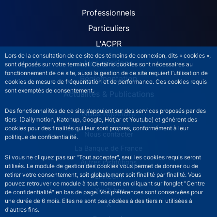
ACPR site navigation (Fren
Professionnels
Particuliers
L'ACPR
Lors de la consultation de ce site des témoins de connexion, dits « cookies »,
Nos missions
sont déposés sur votre terminal. Certains cookies sont nécessaires au
fonctionnement de ce site, aussi la gestion de ce site requiert l’utilisation de
Réglementation
cookies de mesure de fréquentation et de performance. Ces cookies requis
sont exemptés de consentement.
Actualités & Publications
Des fonctionnalités de ce site s’appuient sur des services proposés par des
Nous rejoindre
tiers (Dailymotion, Katchup, Google, Hotjar et Youtube) et génèrent des
cookies pour des finalités qui leur sont propres, conformément à leur
ACPR footer secondary menu (French)
Nous contacter
politique de confidentialité.
La Banque de France
Si vous ne cliquez pas sur "Tout accepter", seul les cookies requis seront
Autres institutions
utilisés. Le module de gestion des cookies vous permet de donner ou de
retirer votre consentement, soit globalement soit finalité par finalité. Vous
LinkedIn
pouvez retrouver ce module à tout moment en cliquant sur l’onglet "Centre
YouTube
de confidentialité" en bas de page. Vos préférences sont conservées pour
une durée de 6 mois. Elles ne sont pas cédées à des tiers ni utilisées à
X
d'autres fins.