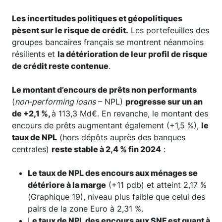
Les incertitudes politiques et géopolitiques
pèsent sur le risque de crédit.
Les portefeuilles des
groupes bancaires français se montrent néanmoins
résilients et
la détérioration de leur profil de risque
de crédit reste contenue
.
Le montant d’encours de prêts non performants
(
non‑performing loans
– NPL)
progresse sur un an
de +2,1 %,
à 113,3 Md€. En revanche, le montant des
encours de prêts augmentant également (+1,5 %),
le
taux de NPL
(hors dépôts auprès des banques
centrales)
reste stable à 2,4 % fin 2024
:
Le taux de NPL des encours aux ménages se
détériore à la marge
(+11 pdb) et atteint 2,17 %
(Graphique 19), niveau plus faible que celui des
pairs de la zone Euro à 2,31 %.
L
e taux de NPL des encours aux SNF est quant à