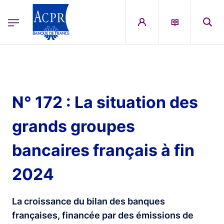
egion
ACPR Menu Principal (English)
Skip to main content
N° 172 : La situation des
grands groupes
bancaires français à fin
2024
La croissance du bilan des banques
françaises, financée par des émissions de