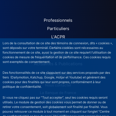
ACPR site navigation (Fren
Professionnels
Particuliers
L'ACPR
Lors de la consultation de ce site des témoins de connexion, dits « cookies »,
Nos missions
sont déposés sur votre terminal. Certains cookies sont nécessaires au
fonctionnement de ce site, aussi la gestion de ce site requiert l’utilisation de
Réglementation
cookies de mesure de fréquentation et de performance. Ces cookies requis
sont exemptés de consentement.
Actualités & Publications
Des fonctionnalités de ce site s’appuient sur des services proposés par des
Nous rejoindre
tiers (Dailymotion, Katchup, Google, Hotjar et Youtube) et génèrent des
cookies pour des finalités qui leur sont propres, conformément à leur
ACPR footer secondary menu (French)
Nous contacter
politique de confidentialité.
La Banque de France
Si vous ne cliquez pas sur "Tout accepter", seul les cookies requis seront
Autres institutions
utilisés. Le module de gestion des cookies vous permet de donner ou de
retirer votre consentement, soit globalement soit finalité par finalité. Vous
LinkedIn
pouvez retrouver ce module à tout moment en cliquant sur l’onglet "Centre
YouTube