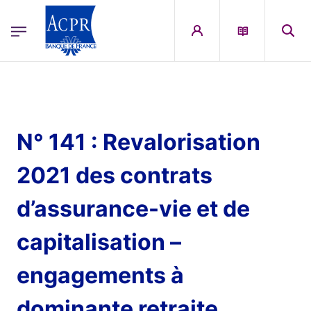
egion
ACPR Menu Principal (French)
Aller au contenu principal
N° 141 : Revalorisation
2021 des contrats
d’assurance-vie et de
capitalisation –
engagements à
dominante retraite