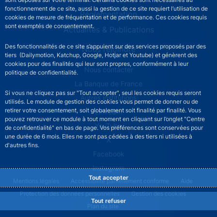
fonctionnement de ce site, aussi la gestion de ce site requiert l’utilisation de
Réglementation
cookies de mesure de fréquentation et de performance. Ces cookies requis
sont exemptés de consentement.
Actualités & Publications
Des fonctionnalités de ce site s’appuient sur des services proposés par des
Nous rejoindre
tiers (Dailymotion, Katchup, Google, Hotjar et Youtube) et génèrent des
cookies pour des finalités qui leur sont propres, conformément à leur
ACPR footer secondary menu (French)
Nous contacter
politique de confidentialité.
La Banque de France
Si vous ne cliquez pas sur "Tout accepter", seul les cookies requis seront
Autres institutions
utilisés. Le module de gestion des cookies vous permet de donner ou de
retirer votre consentement, soit globalement soit finalité par finalité. Vous
LinkedIn
pouvez retrouver ce module à tout moment en cliquant sur l’onglet "Centre
YouTube
de confidentialité" en bas de page. Vos préférences sont conservées pour
une durée de 6 mois. Elles ne sont pas cédées à des tiers ni utilisées à
X
d'autres fins.
Facebook
Instagram
Tout accepter
ACPR footer legal notice menu
Mentions légales
Accessibilité partiellement conforme
Aide
Protection des données personnelles
Gestion des cookies
Tout refuser
Plan du site