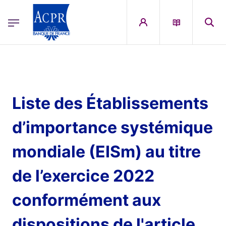
egion
ACPR Menu Principal (French)
Aller au contenu principal
Liste des Établissements
d’importance systémique
mondiale (EISm) au titre
de l’exercice 2022
conformément aux
dispositions de l'article