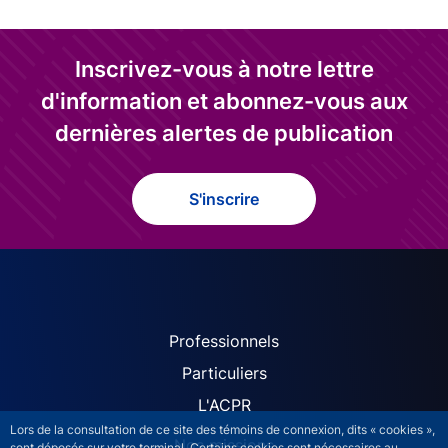
Inscrivez-vous à notre lettre
d'information et abonnez-vous aux
dernières alertes de publication
S'inscrire
ACPR site navigation (Fren
Professionnels
Particuliers
L'ACPR
Lors de la consultation de ce site des témoins de connexion, dits « cookies »,
Nos missions
sont déposés sur votre terminal. Certains cookies sont nécessaires au