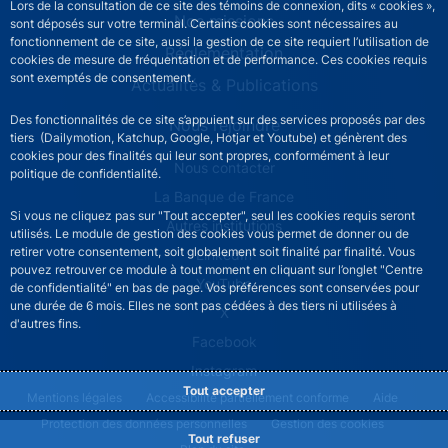
Lors de la consultation de ce site des témoins de connexion, dits « cookies »,
Nos missions
sont déposés sur votre terminal. Certains cookies sont nécessaires au
fonctionnement de ce site, aussi la gestion de ce site requiert l’utilisation de
Réglementation
cookies de mesure de fréquentation et de performance. Ces cookies requis
sont exemptés de consentement.
Actualités & Publications
Des fonctionnalités de ce site s’appuient sur des services proposés par des
Nous rejoindre
tiers (Dailymotion, Katchup, Google, Hotjar et Youtube) et génèrent des
cookies pour des finalités qui leur sont propres, conformément à leur
ACPR footer secondary menu (French)
Nous contacter
politique de confidentialité.
La Banque de France
Si vous ne cliquez pas sur "Tout accepter", seul les cookies requis seront
Autres institutions
utilisés. Le module de gestion des cookies vous permet de donner ou de
retirer votre consentement, soit globalement soit finalité par finalité. Vous
LinkedIn
pouvez retrouver ce module à tout moment en cliquant sur l’onglet "Centre
YouTube
de confidentialité" en bas de page. Vos préférences sont conservées pour
une durée de 6 mois. Elles ne sont pas cédées à des tiers ni utilisées à
X
d'autres fins.
Facebook
Instagram
Tout accepter
ACPR footer legal notice menu
Mentions légales
Accessibilité partiellement conforme
Aide
Protection des données personnelles
Gestion des cookies
Tout refuser