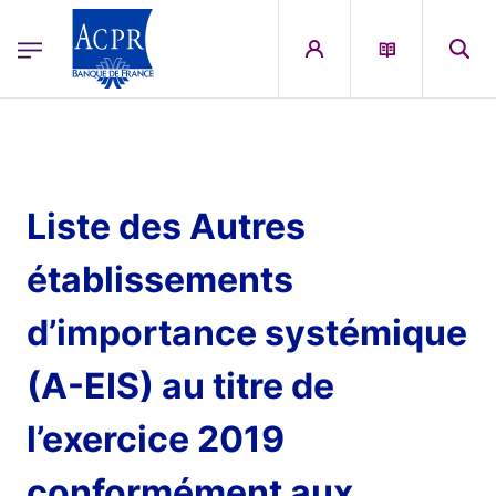
egion
ACPR Menu Principal (French)
Aller au contenu principal
Liste des Autres
établissements
d’importance systémique
(A-EIS) au titre de
l’exercice 2019
conformément aux