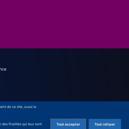
dary menu (French)
nce
nt de ce site, aussi la
des finalités qui leur sont
Tout accepter
Tout refuser