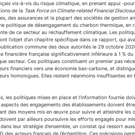
ançais vis-à-vis du risque climatique, en prenant appui -pour
ions de la
Task Force on Climate-related Financial Disclosu
ues, des assurances et la plupart des sociétés de gestion a
une politique de désengagement du charbon thermique, en r
nte de ce secteur au réchauffement climatique. Les politiq
ont l’objet d’un chapitre spécifique dans ce rapport, qui ava
 publication commune des deux autorités le 29 octobre 202
e financière française significativement inférieure à 1 % du 
e secteur. Ces politiques constituent un premier pas néces
eurs financiers vers une économie bas-carbone, et distingu
leurs homologues. Elles restent néanmoins insuffisantes en t
, les politiques mises en place et l’information fournie do
 aspects des engagements des établissements doivent être p
ssant des moyens mis en œuvre pour suivre et atteindre les ob
doivent par ailleurs poursuivre les efforts engagés pour mie
 dans leur stratégie d’ensemble, un constat qui ressort auss
D des acteurs français de l’échantillon. Ces précisions per