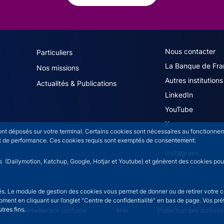
navigation (French)
ACPR footer secon
Nous contacter
Particuliers
La Banque de Fra
Nos missions
Autres institutions
Actualités & Publications
LinkedIn
YouTube
X
sont déposés sur votre terminal. Certains cookies sont nécessaires au fonctionneme
Facebook
n et de performance. Ces cookies requis sont exemptés de consentement.
Instagram
rs (Dailymotion, Katchup, Google, Hotjar et Youtube) et génèrent des cookies pour 
isés. Le module de gestion des cookies vous permet de donner ou de retirer votre 
moment en cliquant sur l’onglet "Centre de confidentialité" en bas de page. Vos p
tres fins.
ce menu
sibilité partiellement conforme
Aide
Protection des données