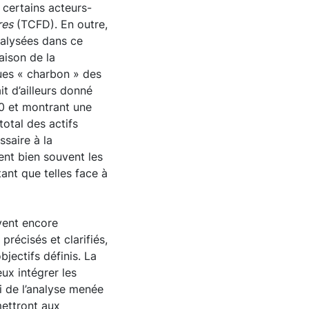
 certains acteurs-
res
(TCFD). En outre,
nalysées dans ce
aison de la
ues « charbon » des
it d’ailleurs donné
0 et montrant une
total des actifs
saire à la
ent bien souvent les
ant que telles face à
ivent encore
récisés et clarifiés,
jectifs définis. La
ux intégrer les
i de l’analyse menée
mettront aux