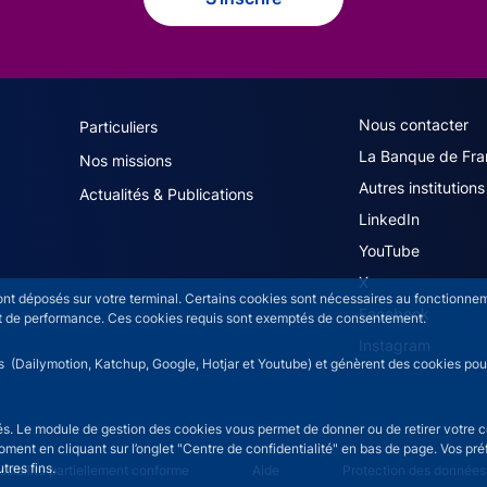
navigation (French)
ACPR footer secon
Nous contacter
Particuliers
La Banque de Fra
Nos missions
Autres institutions
Actualités & Publications
LinkedIn
YouTube
X
sont déposés sur votre terminal. Certains cookies sont nécessaires au fonctionneme
Facebook
n et de performance. Ces cookies requis sont exemptés de consentement.
Instagram
rs (Dailymotion, Katchup, Google, Hotjar et Youtube) et génèrent des cookies pour 
isés. Le module de gestion des cookies vous permet de donner ou de retirer votre 
moment en cliquant sur l’onglet "Centre de confidentialité" en bas de page. Vos p
tres fins.
ce menu
sibilité partiellement conforme
Aide
Protection des données