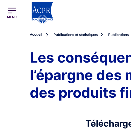
egion
ACPR Menu Principal (French)
MENU
Accueil
Publications et statistiques
Publications
Les conséquenc
l’épargne des 
des produits f
Télécharge