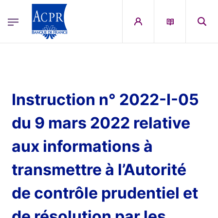
egion
ACPR Menu Principal (French)
Aller au contenu principal
Instruction n° 2022-I-05
du 9 mars 2022 relative
aux informations à
transmettre à l’Autorité
de contrôle prudentiel et
de résolution par les