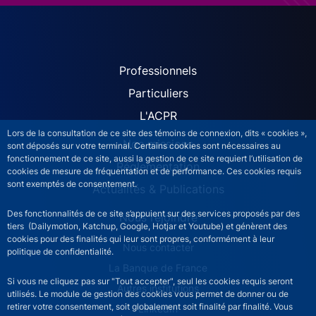
ACPR site navigation (Fren
Professionnels
Particuliers
L'ACPR
Lors de la consultation de ce site des témoins de connexion, dits « cookies »,
Nos missions
sont déposés sur votre terminal. Certains cookies sont nécessaires au
fonctionnement de ce site, aussi la gestion de ce site requiert l’utilisation de
Réglementation
cookies de mesure de fréquentation et de performance. Ces cookies requis
sont exemptés de consentement.
Actualités & Publications
Des fonctionnalités de ce site s’appuient sur des services proposés par des
Nous rejoindre
tiers (Dailymotion, Katchup, Google, Hotjar et Youtube) et génèrent des
cookies pour des finalités qui leur sont propres, conformément à leur
ACPR footer secondary menu (French)
Nous contacter
politique de confidentialité.
La Banque de France
Si vous ne cliquez pas sur "Tout accepter", seul les cookies requis seront
Autres institutions
utilisés. Le module de gestion des cookies vous permet de donner ou de
retirer votre consentement, soit globalement soit finalité par finalité. Vous
LinkedIn