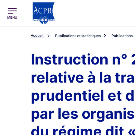
egion
ACPR Menu Principal (French)
MENU
Accueil
Publications et statistiques
Publications
Instruction n°
relative à la t
prudentiel et d
par les organi
du régime dit « 