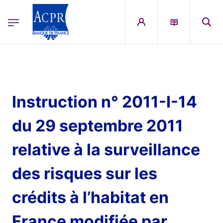
egion
ACPR Menu Principal (French)
Aller au contenu principal
Instruction n° 2011-I-14
du 29 septembre 2011
relative à la surveillance
des risques sur les
crédits à l’habitat en
France modifiée par