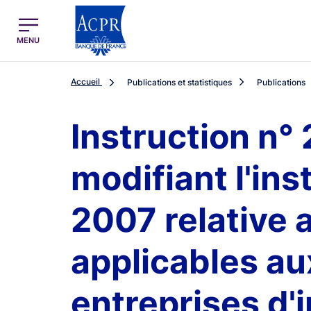
egion
ACPR Menu Principal (French)
MENU
Accueil
Publications et statistiques
Publications
Instruction n
modifiant l'in
2007 relative 
applicables au
entreprises d'