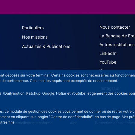
navigation (French)
ACPR footer secon
Nous contacter
Particuliers
La Banque de Fra
Nos missions
Autres institutions
Actualités & Publications
LinkedIn
YouTube
X
sont déposés sur votre terminal. Certains cookies sont nécessaires au fonctionneme
Facebook
n et de performance. Ces cookies requis sont exemptés de consentement.
Instagram
rs (Dailymotion, Katchup, Google, Hotjar et Youtube) et génèrent des cookies pour 
isés. Le module de gestion des cookies vous permet de donner ou de retirer votre 
moment en cliquant sur l’onglet "Centre de confidentialité" en bas de page. Vos p
tres fins.
ce menu
sibilité partiellement conforme
Aide
Protection des données